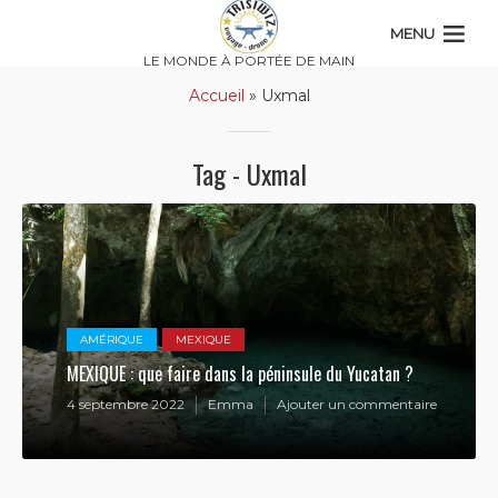
MENU
LE MONDE À PORTÉE DE MAIN
Accueil
»
Uxmal
Tag - Uxmal
AMÉRIQUE
MEXIQUE
MEXIQUE : que faire dans la péninsule du Yucatan ?
4 septembre 2022
Emma
Ajouter un commentaire