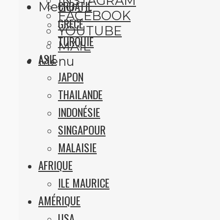
INSTAGRAM
CROATIE
Menu
FACEBOOK
GRECE
YOUTUBE
TURQUIE
MAIL
ASIE
Menu
JAPON
THAILANDE
INDONÉSIE
SINGAPOUR
MALAISIE
AFRIQUE
ILE MAURICE
AMÉRIQUE
USA