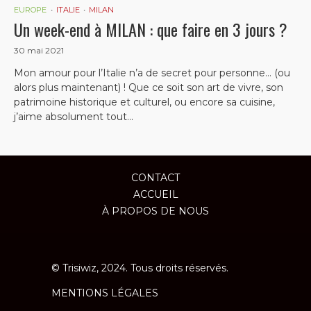
EUROPE
ITALIE
MILAN
Un week-end à MILAN : que faire en 3 jours ?
30 mai 2021
Mon amour pour l’Italie n’a de secret pour personne… (ou
alors plus maintenant) ! Que ce soit son art de vivre, son
patrimoine historique et culturel, ou encore sa cuisine,
j’aime absolument tout...
CONTACT
ACCUEIL
À PROPOS DE NOUS
© Trisiwiz, 2024. Tous droits réservés.
MENTIONS LÉGALES