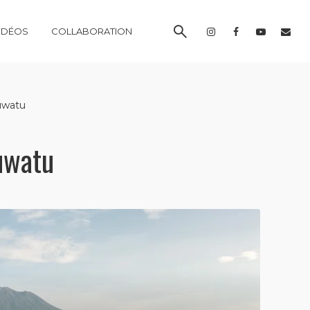
IDÉOS
COLLABORATION
uwatu
uwatu