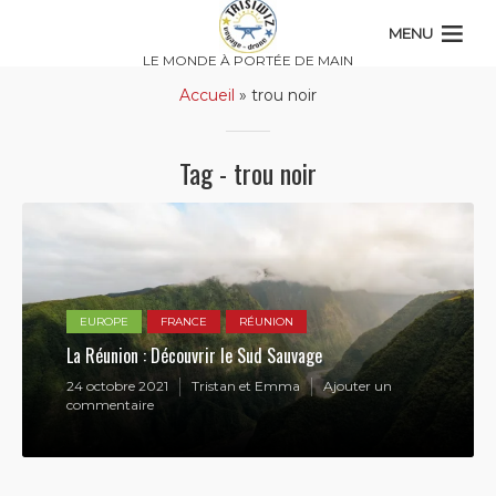
MENU
LE MONDE À PORTÉE DE MAIN
Accueil
»
trou noir
Tag - trou noir
EUROPE
FRANCE
RÉUNION
La Réunion : Découvrir le Sud Sauvage
24 octobre 2021
Tristan et Emma
Ajouter un
commentaire