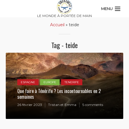
MENU
LE MONDE À PORTÉE DE MAIN
Accueil
»
teide
Tag - teide
ESPAGNE
EUROPE
TENERIFE
Que faire à Ténérife ? Les incontournables en 2
semaines
26 février 2023
Tristan et Emma
5 comments