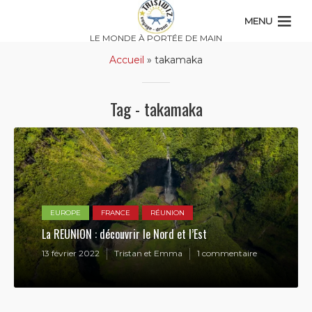
MENU
LE MONDE À PORTÉE DE MAIN
Accueil
»
takamaka
Tag - takamaka
EUROPE
FRANCE
RÉUNION
La REUNION : découvrir le Nord et l’Est
13 février 2022
Tristan et Emma
1 commentaire