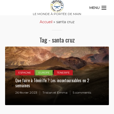
MENU
LE MONDE À PORTÉE DE MAIN
Accueil
»
santa cruz
Tag - santa cruz
ESPAGNE
EUROPE
TENERIFE
Que faire à Ténérife ? Les incontournables en 2
semaines
26 février 2023
Tristan et Emma
5 comments