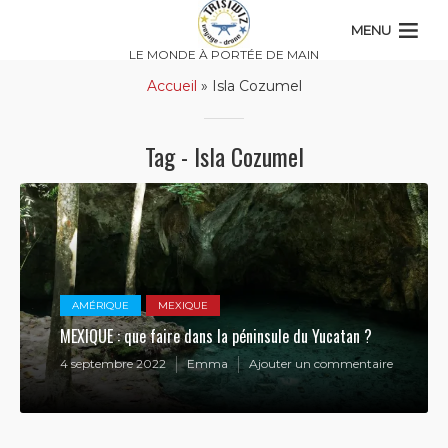
MENU
LE MONDE À PORTÉE DE MAIN
Accueil
»
Isla Cozumel
Tag - Isla Cozumel
AMÉRIQUE
MEXIQUE
MEXIQUE : que faire dans la péninsule du Yucatan ?
4 septembre 2022
Emma
Ajouter un commentaire