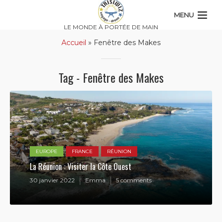
MENU
LE MONDE À PORTÉE DE MAIN
Accueil
»
Fenêtre des Makes
Tag - Fenêtre des Makes
EUROPE
FRANCE
RÉUNION
La Réunion : Visiter la Côte Ouest
30 janvier 2022
Emma
5 comments