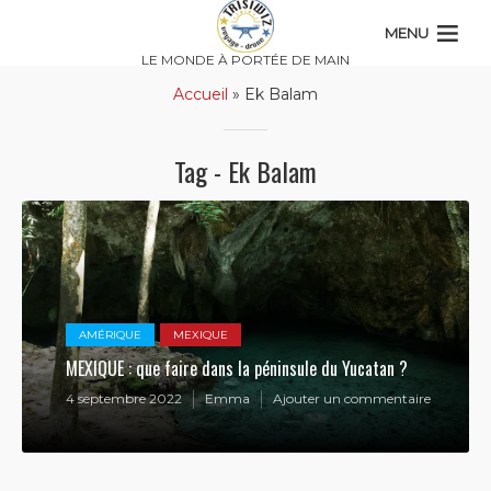
MENU
LE MONDE À PORTÉE DE MAIN
Accueil
»
Ek Balam
Tag - Ek Balam
AMÉRIQUE
MEXIQUE
MEXIQUE : que faire dans la péninsule du Yucatan ?
4 septembre 2022
Emma
Ajouter un commentaire