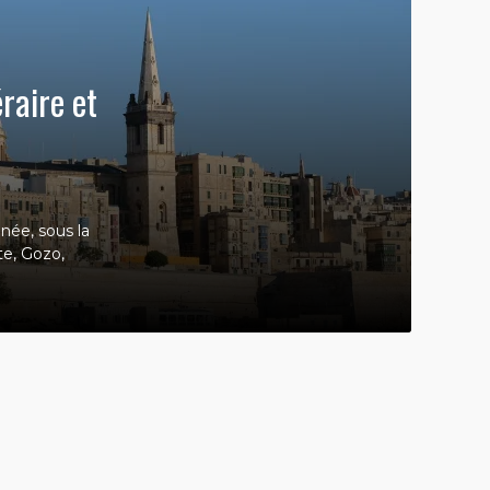
raire et
anée, sous la
te, Gozo,