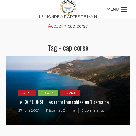
MENU
LE MONDE À PORTÉE DE MAIN
Accueil
»
cap corse
Tag - cap corse
CORSE
EUROPE
FRANCE
Le CAP CORSE : les incontournables en 1 semaine
27 juin 2021
Tristan et Emma
7 comments