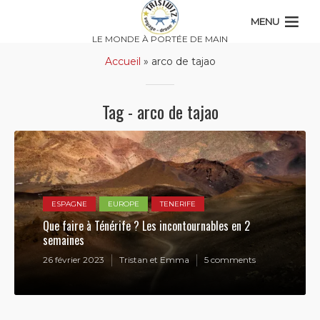
MENU
LE MONDE À PORTÉE DE MAIN
Accueil
»
arco de tajao
Tag - arco de tajao
ESPAGNE
EUROPE
TENERIFE
Que faire à Ténérife ? Les incontournables en 2
semaines
26 février 2023
Tristan et Emma
5 comments