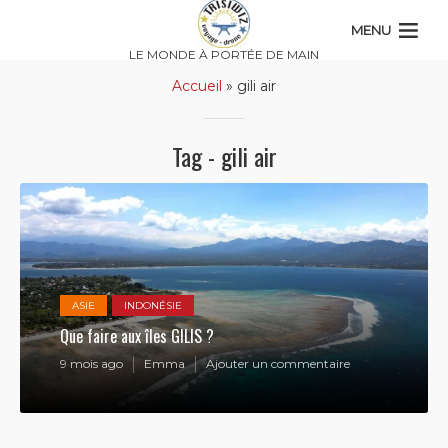
MENU
LE MONDE À PORTÉE DE MAIN
Accueil
»
gili air
Tag - gili air
ASIE
INDONÉSIE
Que faire aux îles GILIS ?
9 mois ago
Emma
Ajouter un commentaire